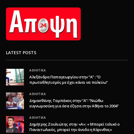
LATEST POSTS
ΑΘΛΗΤΙΚΆ
Αλεξάνδρα Παπαγεωργίου στην “Α” : “Ο
πρωταθλητισμός με έχει κάνει να παλεύω”
ΑΘΛΗΤΙΚΆ
Δημοσθένης Ταμπάκος στην “A”: “Νιώθω
ευγνωμοσύνη για όσα έζησα στην Αθήνα το 2004”
ΑΘΛΗΤΙΚΆ
Δημήτρης Ζουλιώτης στην «Α»: « Μπορεί τελικό ο
Παναιτωλικός, μπορεί την άνοδο η Κόρινθος»