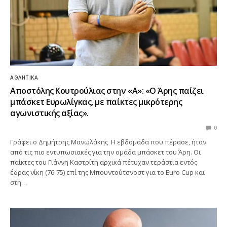
ΑΘΛΗΤΙΚΆ
Αποστόλης Κουτρούλιας στην «Α»: «Ο Άρης παίζει
μπάσκετ Ευρωλίγκας, με παίκτες μικρότερης
αγωνιστικής αξίας».
0
Γράφει ο Δημήτρης Μανωλάκης Η εβδομάδα που πέρασε, ήταν
από τις πιο εντυπωσιακές για την ομάδα μπάσκετ του Άρη. Οι
παίκτες του Γιάννη Καστρίτη αρχικά πέτυχαν τεράστια εντός
έδρας νίκη (76-75) επί της Μπουντούτσνοστ για το Euro Cup και
στη…