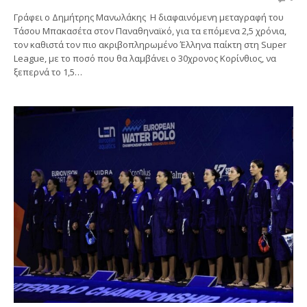
Γράφει ο Δημήτρης Μανωλάκης Η διαφαινόμενη μεταγραφή του
Τάσου Μπακασέτα στον Παναθηναϊκό, για τα επόμενα 2,5 χρόνια,
τον καθιστά τον πιο ακριβοπληρωμένο Έλληνα παίκτη στη Super
League, με το ποσό που θα λαμβάνει ο 30χρονος Κορίνθιος, να
ξεπερνά το 1,5…