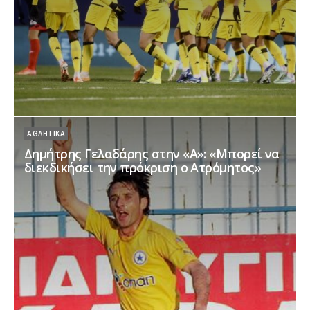
ΑΘΛΗΤΙΚΆ
Δημήτρης Γελαδάρης στην «Α»: «Μπορεί να
διεκδικήσει την πρόκριση ο Ατρόμητος»