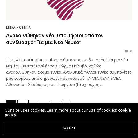
ΕΠΙΚΑΙΡΌΤΗΤΑ
Ανακοινώθηκαν νέοι υποψήφιοι από τον
συνδυασμό “Για μια Νέα Νεμέα”
0
Τους 47 υποψηφίους επίσημα έφτασε ο συνδυασμός “Για μια νέα
Νεμέα”, με επικεφαλής τον Γιώργο Παλυβό, καθώς
ανακοινώθηκαν ακόμα εννέα. Αναλυτικά: “Άλλοι εννέα συμπολίτες
μας κοσμούν από σήμερα τον συνδυασμό ΓΙΑ ΜΙΑ ΝΕΑ ΝΕΜΕΑ .
Αθανασίου Θεόδωρος του Γεωργίου (Πτυχιούχος…
…
→
1
2
3
141
Our site uses cookies. Learn more about our use of cookies:
cookie
policy
ACCEPT