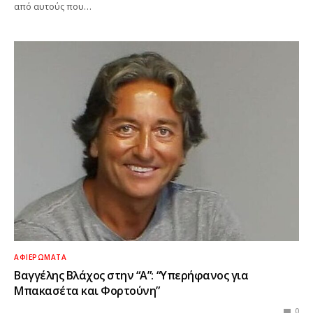
από αυτούς που…
ΑΦΙΕΡΏΜΑΤΑ
Βαγγέλης Βλάχος στην “Α”: “Υπερήφανος για
Μπακασέτα και Φορτούνη”
0