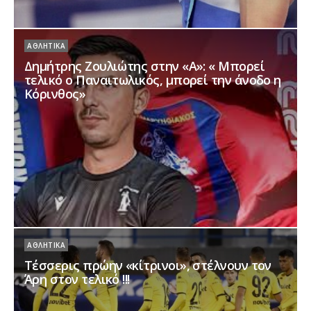
ΑΘΛΗΤΙΚΆ
α
Δημήτρης Ζουλιώτης στην «Α»: « Μπορεί
τελικό ο Παναιτωλικός, μπορεί την άνοδο η
Κόρινθος»
ΑΘΛΗΤΙΚΆ
ο
Τέσσερις πρώην «κίτρινοι», στέλνουν τον
Άρη στον τελικό !!!