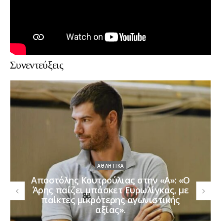
Συνεντεύξεις
ΑΘΛΗΤΙΚΆ
Χρήστος Μυριούνης στην «Α»:
«Μπορεί Final Four ο Παναθηναϊκός»