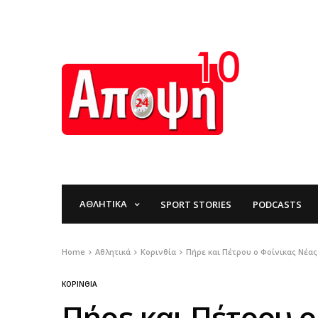
ΑΘΛΗΤΙΚΆ
SPORT STORIES
PODCASTS
Home
Αθλητικά
Κορινθία
Πήρε και Πέτρου ο Φοίνικας Νέα
ΚΟΡΙΝΘΊΑ
Πήρε και Πέτρου ο