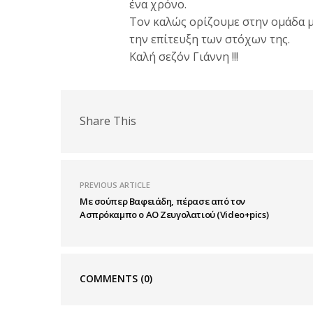
ένα χρόνο.
Τον καλώς ορίζουμε στην ομάδα μα
την επίτευξη των στόχων της.
Καλή σεζόν Γιάννη !!!
Share This
PREVIOUS ARTICLE
Με σούπερ Βαφειάδη, πέρασε από τον
Ασπρόκαμπο ο ΑΟ Ζευγολατιού (Video+pics)
COMMENTS
(0)