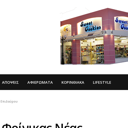
ΑΠΌΨΕΙΣ
ΑΦΙΕΡΏΜΑΤΑ
ΚΟΡΙΝΘΙΑΚΆ
LIFESTYLE
ς Επιδαύρου
 Φοίνικας Νέας