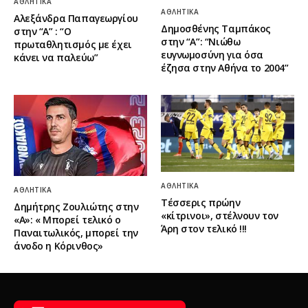
ΑΘΛΗΤΙΚΆ
ΑΘΛΗΤΙΚΆ
Αλεξάνδρα Παπαγεωργίου
Δημοσθένης Ταμπάκος
στην “Α” : “Ο
στην “A”: “Νιώθω
πρωταθλητισμός με έχει
ευγνωμοσύνη για όσα
κάνει να παλεύω”
έζησα στην Αθήνα το 2004”
ΑΘΛΗΤΙΚΆ
ΑΘΛΗΤΙΚΆ
Τέσσερις πρώην
Δημήτρης Ζουλιώτης στην
«κίτρινοι», στέλνουν τον
«Α»: « Μπορεί τελικό ο
Άρη στον τελικό !!!
Παναιτωλικός, μπορεί την
άνοδο η Κόρινθος»