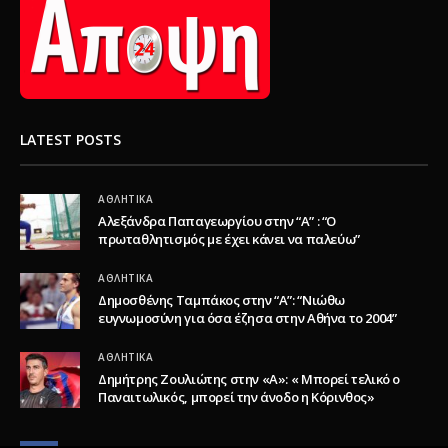
LATEST POSTS
ΑΘΛΗΤΙΚΆ
Αλεξάνδρα Παπαγεωργίου στην “Α” : “Ο
πρωταθλητισμός με έχει κάνει να παλεύω”
ΑΘΛΗΤΙΚΆ
Δημοσθένης Ταμπάκος στην “A”: “Νιώθω
ευγνωμοσύνη για όσα έζησα στην Αθήνα το 2004”
ΑΘΛΗΤΙΚΆ
Δημήτρης Ζουλιώτης στην «Α»: « Μπορεί τελικό ο
Παναιτωλικός, μπορεί την άνοδο η Κόρινθος»