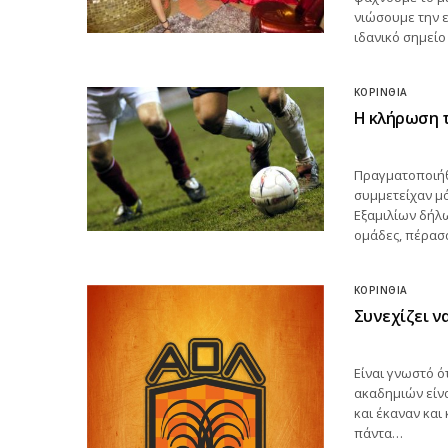
νιώσουμε την ε
ιδανικό σημείο
ΚΟΡΙΝΘΊΑ
Η κλήρωση τ
Πραγματοποιήθ
συμμετείχαν μό
Εξαμιλίων δήλω
ομάδες, πέρασ
ΚΟΡΙΝΘΊΑ
Συνεχίζει ν
Είναι γνωστό ό
ακαδημιών είνα
και έκαναν και
πάντα…