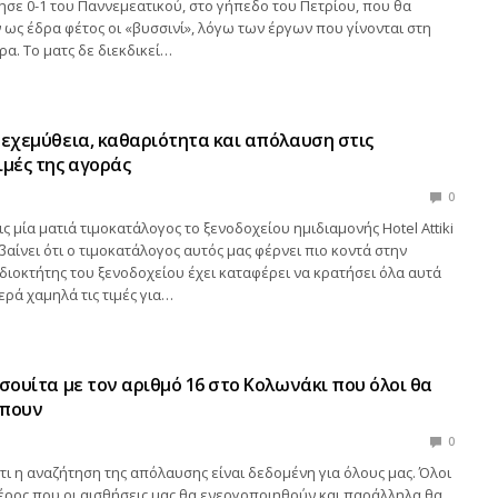
σε 0-1 του Παννεμεατικού, στο γήπεδο του Πετρίου, που θα
ως έδρα φέτος οι «βυσσινί», λόγω των έργων που γίνονται στη
ρα. Το ματς δε διεκδικεί…
 εχεμύθεια, καθαριότητα και απόλαυση στις
ιμές της αγοράς
0
ς μία ματιά τιμοκατάλογος το ξενοδοχείου ημιδιαμονής Hotel Attiki
αίνει ότι ο τιμοκατάλογος αυτός μας φέρνει πιο κοντά στην
ιοκτήτης του ξενοδοχείου έχει καταφέρει να κρατήσει όλα αυτά
ερά χαμηλά τις τιμές για…
 σουίτα με τον αριθμό 16 στο Κολωνάκι που όλοι θα
μπουν
0
ότι η αναζήτηση της απόλαυσης είναι δεδομένη για όλους μας. Όλοι
έρος που οι αισθήσεις μας θα ενεργοποιηθούν και παράλληλα θα