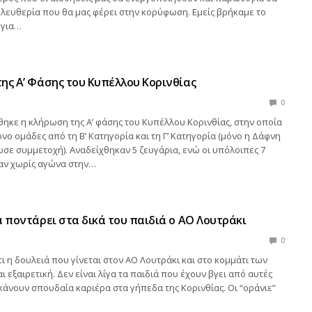
λευθερία που θα μας φέρει στην κορύφωση. Εμείς βρήκαμε το
 για…
ης Α’ Φάσης του Κυπέλλου Κορινθίας
0
ηκε η κλήρωση της Α’ φάσης του Κυπέλλου Κορινθίας, στην οποία
νο ομάδες από τη Β’ Κατηγορία και τη Γ’ Κατηγορία (μόνο η Δάφνη
σε συμμετοχή). Αναδείχθηκαν 5 ζευγάρια, ενώ οι υπόλοιπες 7
αν χωρίς αγώνα στην…
α ποντάρει στα δικά του παιδιά ο ΑΟ Λουτράκι
0
τι η δουλειά που γίνεται στον ΑΟ Λουτράκι και στο κομμάτι των
ι εξαιρετική. Δεν είναι λίγα τα παιδιά που έχουν βγει από αυτές
 κάνουν σπουδαία καριέρα στα γήπεδα της Κορινθίας. Οι “οράνιε”