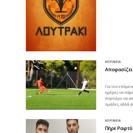
ΚΟΡΙΝΘΊΑ
Αποφασίζει 
Για τον επόμεν
ημέρες να πάρε
πορτιέρο να α
ομάδες, αλλά α
ΚΟΡΙΝΘΊΑ
Πήρε Ραφτόπ