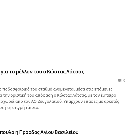
για το μέλλον του ο Κώστας Λάτσας
0
ο ποδοσφαιρικό του σταθμό αναμένεται μέσα στις επόμενες
ι την οριστική του απόφαση ο Κώστας Λάτσας, με τον έμπειρο
ποχωρεί από τον ΑΟ Ζευγολατιού. Υπάρχουν επαφές με αρκετές
υτή τη στιγμή τίποτα…
ουλο η Πρόοδος Αγίου Βασιλείου