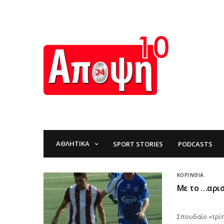
ΑΘΛΗΤΙΚΆ
SPORT STORIES
PODCASTS
ΚΟΡΙΝΘΊΑ
Με το …αρισ
Σπουδαίο «τρίπ