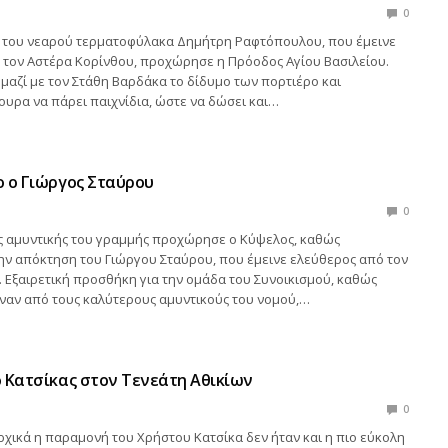
0
 του νεαρού τερματοφύλακα Δημήτρη Ραφτόπουλου, που έμεινε
 τον Αστέρα Κορίνθου, προχώρησε η Πρόοδος Αγίου Βασιλείου.
μαζί με τον Στάθη Βαρδάκα το δίδυμο των πορτιέρο και
ουρα να πάρει παιχνίδια, ώστε να δώσει και…
 ο Γιώργος Σταύρου
0
ης αμυντικής του γραμμής προχώρησε ο Κύψελος, καθώς
ν απόκτηση του Γιώργου Σταύρου, που έμεινε ελεύθερος από τον
 Εξαιρετική προσθήκη για την ομάδα του Συνοικισμού, καθώς
έναν από τους καλύτερους αμυντικούς του νομού,…
 Κατσίκας στον Τενεάτη Αθικίων
0
αρχικά η παραμονή του Χρήστου Κατσίκα δεν ήταν και η πιο εύκολη