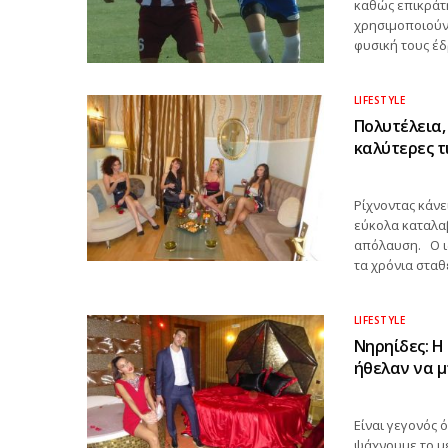
καθώς επικράτη
χρησιμοποιούν 
φυσική τους έδ
LIFESTYLE
Πολυτέλεια,
καλύτερες τ
Ρίχνοντας κάνει
εύκολα καταλαβ
απόλαυση. Ο ιδ
τα χρόνια σταθ
LIFESTYLE
Νηρηίδες: Η
ήθελαν να 
Είναι γεγονός 
ψάχνουμε το μ