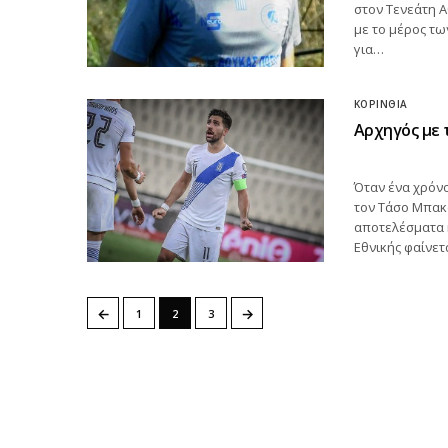
στον Τενεάτη 
με το μέρος τω
για…
ΚΟΡΙΝΘΊΑ
Αρχηγός με 
Όταν ένα χρόνο
τον Τάσο Μπακα
αποτελέσματα κ
Εθνικής φαίνετ
←
→
1
2
3