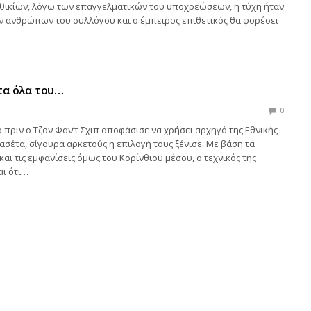
Αθικίων, λόγω των επαγγελματικών του υποχρεώσεων, η τύχη ήταν
ν ανθρώπων του συλλόγου και ο έμπειρος επιθετικός θα φορέσει
τα όλα του…
0
 πριν ο Τζον Φαν’τ Σχιπ αποφάσισε να χρήσει αρχηγό της Εθνικής
σέτα, σίγουρα αρκετούς η επιλογή τους ξένισε. Με βάση τα
αι τις εμφανίσεις όμως του Κορίνθιου μέσου, ο τεχνικός της
αι ότι…