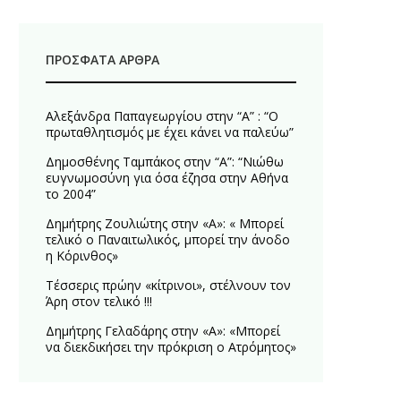
ΠΡΌΣΦΑΤΑ ΆΡΘΡΑ
Αλεξάνδρα Παπαγεωργίου στην “Α” : “Ο
πρωταθλητισμός με έχει κάνει να παλεύω”
Δημοσθένης Ταμπάκος στην “A”: “Νιώθω
ευγνωμοσύνη για όσα έζησα στην Αθήνα
το 2004”
Δημήτρης Ζουλιώτης στην «Α»: « Μπορεί
τελικό ο Παναιτωλικός, μπορεί την άνοδο
η Κόρινθος»
Τέσσερις πρώην «κίτρινοι», στέλνουν τον
Άρη στον τελικό !!!
Δημήτρης Γελαδάρης στην «Α»: «Μπορεί
να διεκδικήσει την πρόκριση ο Ατρόμητος»