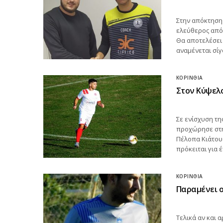
Στην απόκτηση
ελεύθερος από
Θα αποτελέσει 
αναμένεται σίγ
ΚΟΡΙΝΘΊΑ
Στον Κύψελο
Σε ενίσχυση τ
προχώρησε στη
Πέλοπα Κιάτου.
πρόκειται για 
ΚΟΡΙΝΘΊΑ
Παραμένει ο
Τελικά αν και 