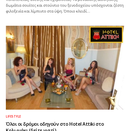
δωμάτια σουίτες και στούντιο του ξενοδοχείου υπόσχονται ζέστη
φιλοξενία και λίμπιντο στα ύψη. Όποιο κλειδί…
LIFESTYLE
Όλοι οι δρόμοι οδηγούν στο Hotel Attiki στο
Κολωνάκι (δείτε γιατί)