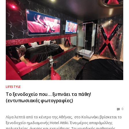
LIFESTYLE
Το ξενοδοχείο που… ξυπνάει τα πάθη!
(εντυπωσιακές φωτογραφίες)
0
Λίγα λεπτά από το κέντρο της Αθήνας, στο Κολωνάκι βρίσκεται το
ξενοδοχείο ημιδιαμονής Hotel Attiki. Ένα μέρος απαράμιλλης
πολυτελείας, άνεσης και εχεμύθειας. Τα μοναδικής αισθητικής,