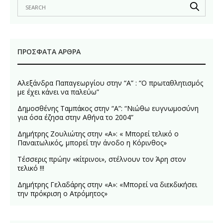
ΠΡΌΣΦΑΤΑ ΆΡΘΡΑ
Αλεξάνδρα Παπαγεωργίου στην “Α” : “Ο πρωταθλητισμός
με έχει κάνει να παλεύω”
Δημοσθένης Ταμπάκος στην “A”: “Νιώθω ευγνωμοσύνη
για όσα έζησα στην Αθήνα το 2004”
Δημήτρης Ζουλιώτης στην «Α»: « Μπορεί τελικό ο
Παναιτωλικός, μπορεί την άνοδο η Κόρινθος»
Τέσσερις πρώην «κίτρινοι», στέλνουν τον Άρη στον
τελικό !!!
Δημήτρης Γελαδάρης στην «Α»: «Μπορεί να διεκδικήσει
την πρόκριση ο Ατρόμητος»