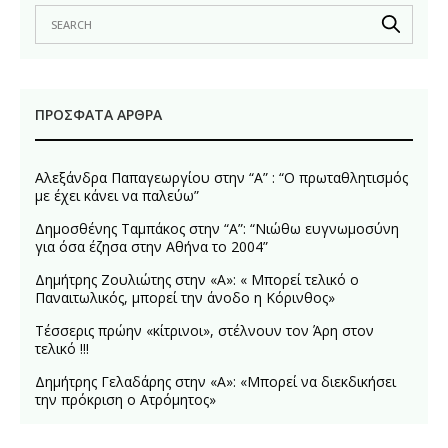
ΠΡΌΣΦΑΤΑ ΆΡΘΡΑ
Αλεξάνδρα Παπαγεωργίου στην “Α” : “Ο πρωταθλητισμός
με έχει κάνει να παλεύω”
Δημοσθένης Ταμπάκος στην “A”: “Νιώθω ευγνωμοσύνη
για όσα έζησα στην Αθήνα το 2004”
Δημήτρης Ζουλιώτης στην «Α»: « Μπορεί τελικό ο
Παναιτωλικός, μπορεί την άνοδο η Κόρινθος»
Τέσσερις πρώην «κίτρινοι», στέλνουν τον Άρη στον
τελικό !!!
Δημήτρης Γελαδάρης στην «Α»: «Μπορεί να διεκδικήσει
την πρόκριση ο Ατρόμητος»