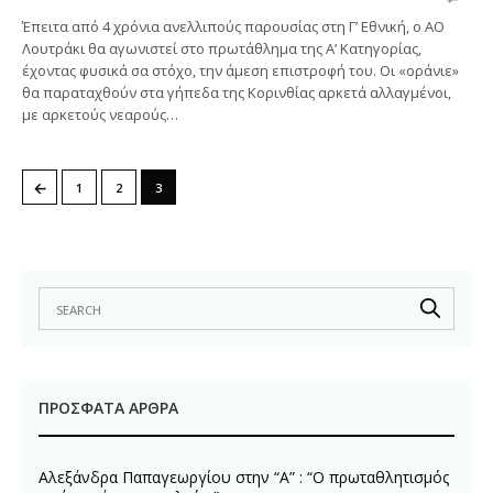
Έπειτα από 4 χρόνια ανελλιπούς παρουσίας στη Γ’ Εθνική, ο ΑΟ
Λουτράκι θα αγωνιστεί στο πρωτάθλημα της Α’ Κατηγορίας,
έχοντας φυσικά σα στόχο, την άμεση επιστροφή του. Οι «οράνιε»
θα παραταχθούν στα γήπεδα της Κορινθίας αρκετά αλλαγμένοι,
με αρκετούς νεαρούς…
←
1
2
3
ΠΡΌΣΦΑΤΑ ΆΡΘΡΑ
Αλεξάνδρα Παπαγεωργίου στην “Α” : “Ο πρωταθλητισμός