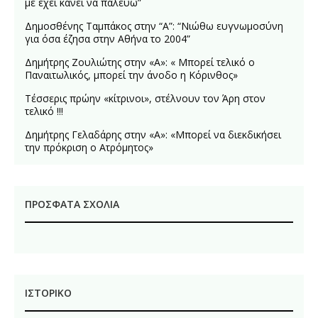
με έχει κάνει να παλεύω”
Δημοσθένης Ταμπάκος στην “A”: “Νιώθω ευγνωμοσύνη
για όσα έζησα στην Αθήνα το 2004”
Δημήτρης Ζουλιώτης στην «Α»: « Μπορεί τελικό ο
Παναιτωλικός, μπορεί την άνοδο η Κόρινθος»
Τέσσερις πρώην «κίτρινοι», στέλνουν τον Άρη στον
τελικό !!!
Δημήτρης Γελαδάρης στην «Α»: «Μπορεί να διεκδικήσει
την πρόκριση ο Ατρόμητος»
ΠΡΌΣΦΑΤΑ ΣΧΌΛΙΑ
ΙΣΤΟΡΙΚΌ