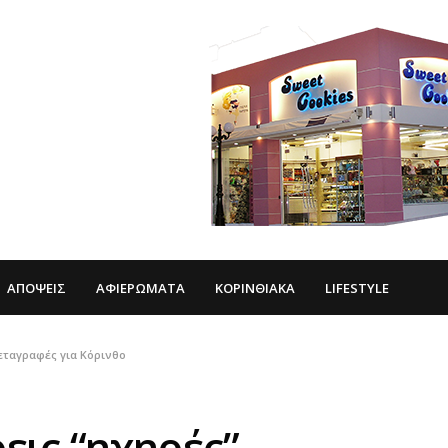
ΑΠΌΨΕΙΣ
ΑΦΙΕΡΏΜΑΤΑ
ΚΟΡΙΝΘΙΑΚΆ
LIFESTYLE
εταγραφές για Κόρινθο
εις “ηχηρές”