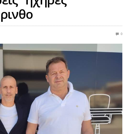
όρινθο
0