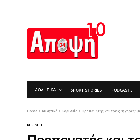
ΑΘΛΗΤΙΚΆ
SPORT STORIES
PODCASTS
Home
Αθλητικά
Κορινθία
Προπονητής και τρεις “ηχηρές” μ
ΚΟΡΙΝΘΊΑ
Προπονητής και τρ