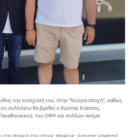
νθος την ενίσχυσή του, στην “Κούγια εποχή”, καθώς
του συλλόγου θα βρεθεί ο Κώστας Κιάσσος,
Παναθηναϊκού, του ΟΦΗ και πολλών ακόμα
ει την πορεία του στους πάγκους, έχοντας εργαστεί