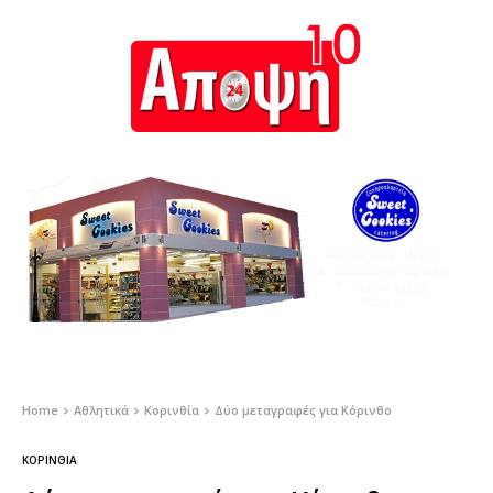
Home
Αθλητικά
Κορινθία
Δύο μεταγραφές για Κόρινθο
ΚΟΡΙΝΘΊΑ