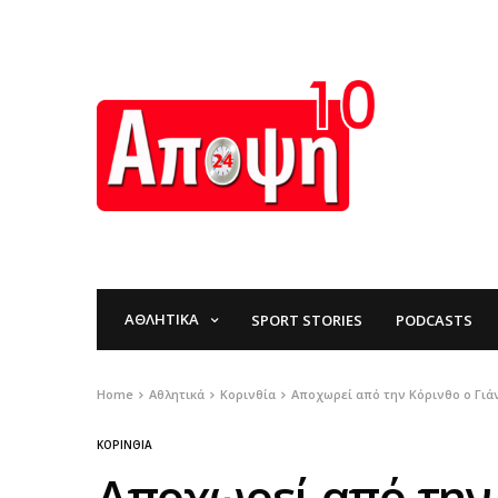
ΑΘΛΗΤΙΚΆ
SPORT STORIES
PODCASTS
Home
Αθλητικά
Κορινθία
Αποχωρεί από την Κόρινθο ο Γιά
ΚΟΡΙΝΘΊΑ
Αποχωρεί από την 