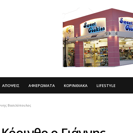
ΑΠΌΨΕΙΣ
ΑΦΙΕΡΏΜΑΤΑ
ΚΟΡΙΝΘΙΑΚΆ
LIFESTYLE
ννης Βασιλόπουλος
Κόρινθο ο Γιάννης