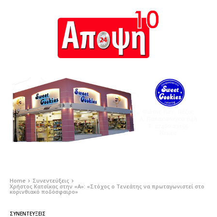
Home
Συνεντεύξεις
Χρήστος Κατσίκας στην «Α»: «Στόχος o Τενεάτης να πρωταγωνιστεί στο
κορινθιακό ποδόσφαιρο»
ΣΥΝΕΝΤΕΎΞΕΙΣ