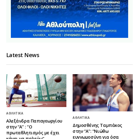
Latest News
ΑΘΛΗΤΙΚΆ
ΑΘΛΗΤΙΚΆ
Αλεξάνδρα Παπαγεωργίου
Δημοσθένης Ταμπάκος
στην “Α” : “Ο
στην “A”: “Νιώθω
πρωταθλητισμός με έχει
ευγνωμοσύνη για όσα
κάνει να παλεύω”