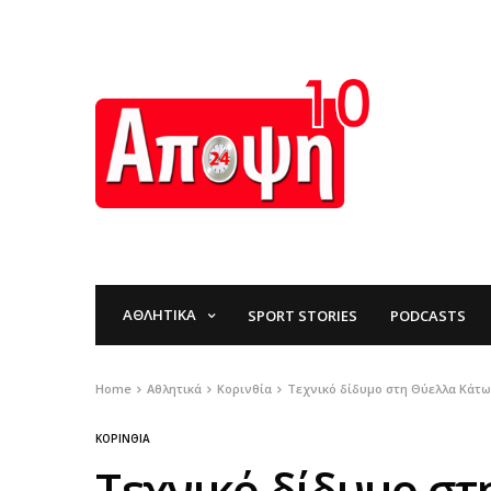
ΑΘΛΗΤΙΚΆ
SPORT STORIES
PODCASTS
Home
Αθλητικά
Κορινθία
Τεχνικό δίδυμο στη Θύελλα Κάτω
ΚΟΡΙΝΘΊΑ
Τεχνικό δίδυμο σ