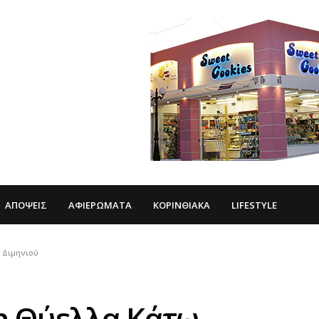
ΑΠΌΨΕΙΣ
ΑΦΙΕΡΏΜΑΤΑ
ΚΟΡΙΝΘΙΑΚΆ
LIFESTYLE
 Διμηνιού
τη Θύελλα Κάτω