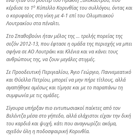
ο
κέρδισε το 1
Κύπελλο Κορινθίας του συλλόγου, όντας και
ο κορυφαίος στη νίκη με 4-1 επί του Ολυμπιακού
Λουτρακίου στα πέναλτι.
Στο Σπαθοβούνι ήταν μέλος της … τρελής πορείας της
σεζόν 2012-13, που έφτασε η ομάδα της περιοχής να μπει
σφήνα σε ΑΟ Λουτράκι και Κλένια και να κάνει τους
ανθρώπους της, να ζουν μεγάλες στιγμές.
Σε Προοδευτική Περιγιαλίου, Άγιο Γεώργιο, Παννεμεατικό
και Θύελλα Πετρίου, μπορεί να μην πήρε τίτλους, αλλά
αγαπήθηκε αμέσως και τίμησε και με το παραπάνω τη
συμφωνία με τις ομάδες.
Σίγουρα υπήρξαν πιο εντυπωσιακοί παίκτες από τον
Βελέντζα μέσα στο γήπεδο, αλλά ελάχιστοι είχαν την δική
του καρδιά και ψυχή, κάτι που αναγνωρίζει ακόμα,
σχεδόν όλη η ποδοσφαιρική Κορινθία.