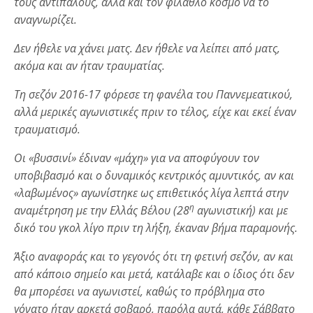
τους αντιπάλους, αλλά και τον φίλαθλο κόσμο να το
αναγνωρίζει.
Δεν ήθελε να χάνει ματς. Δεν ήθελε να λείπει από ματς,
ακόμα και αν ήταν τραυματίας.
Τη σεζόν 2016-17 φόρεσε τη φανέλα του Παννεμεατικού,
αλλά μερικές αγωνιστικές πριν το τέλος, είχε και εκεί έναν
τραυματισμό.
Οι «βυσσινί» έδιναν «μάχη» για να αποφύγουν τον
υποβιβασμό και ο δυναμικός κεντρικός αμυντικός, αν και
«λαβωμένος» αγωνίστηκε ως επιθετικός λίγα λεπτά στην
η
αναμέτρηση με την Ελλάς Βέλου (28
αγωνιστική) και με
δικό του γκολ λίγο πριν τη λήξη, έκαναν βήμα παραμονής.
Άξιο αναφοράς και το γεγονός ότι τη φετινή σεζόν, αν και
από κάποιο σημείο και μετά, κατάλαβε και ο ίδιος ότι δεν
θα μπορέσει να αγωνιστεί, καθώς το πρόβλημα στο
γόνατο ήταν αρκετά σοβαρό, παρόλα αυτά, κάθε Σάββατο