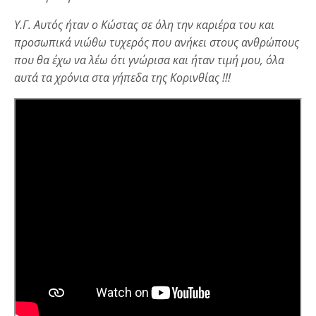
Υ.Γ. Αυτός ήταν ο Κώστας σε όλη την καριέρα του και
προσωπικά νιώθω τυχερός που ανήκει στους ανθρώπους
που θα έχω να λέω ότι γνώρισα και ήταν τιμή μου, όλα
αυτά τα χρόνια στα γήπεδα της Κορινθίας !!!