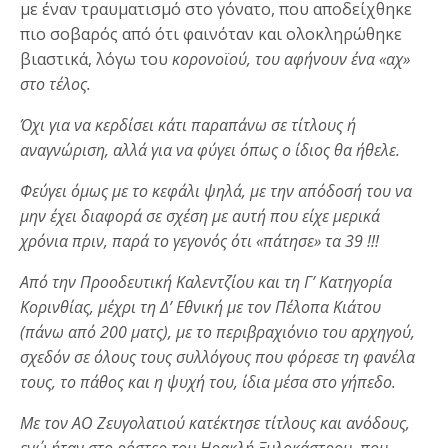
με έναν τραυματισμό στο γόνατο, που αποδείχθηκε
πιο σοβαρός από ότι φαινόταν και ολοκληρώθηκε
βιαστικά, λόγω του
κορονοϊού, του αφήνουν ένα «αχ»
στο τέλος.
Όχι για να κερδίσει κάτι παραπάνω σε τίτλους ή
αναγνώριση, αλλά για να φύγει όπως ο ίδιος θα ήθελε.
Φεύγει όμως με το κεφάλι ψηλά, με την απόδοσή του να
μην έχει διαφορά σε σχέση με αυτή που είχε μερικά
χρόνια πριν, παρά το γεγονός ότι «πάτησε» τα 39 !!!
Από την Προοδευτική Καλεντζίου και τη Γ’ Κατηγορία
Κορινθίας, μέχρι τη Δ’ Εθνική με τον Πέλοπα Κιάτου
(πάνω από 200 ματς), με το περιβραχιόνιο του αρχηγού,
σχεδόν σε όλους τους συλλόγους που φόρεσε τη φανέλα
τους, το πάθος και η ψυχή του, ίδια μέσα στο γήπεδο.
Με τον ΑΟ Ζευγολατιού κατέκτησε τίτλους και ανόδους,
ενώ ήταν στο ρόστερ του Ηρακλή Ξυλοκάστρου, που