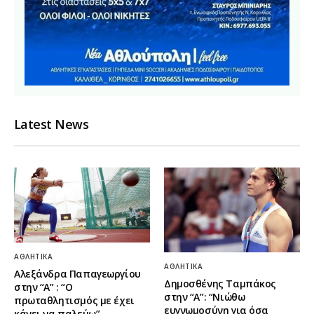
Latest News
ΑΘΛΗΤΙΚΆ
ΑΘΛΗΤΙΚΆ
Αλεξάνδρα Παπαγεωργίου
Δημοσθένης Ταμπάκος
στην “Α” : “Ο
στην “A”: “Νιώθω
πρωταθλητισμός με έχει
ευγνωμοσύνη για όσα
κάνει να παλεύω”