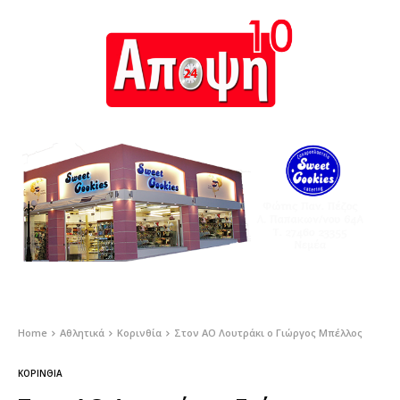
Home
Αθλητικά
Κορινθία
Στον ΑΟ Λουτράκι ο Γιώργος Μπέλλος
ΚΟΡΙΝΘΊΑ