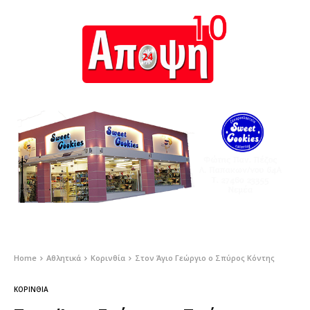
Home
Αθλητικά
Κορινθία
Στον Άγιο Γεώργιο ο Σπύρος Κόντης
ΚΟΡΙΝΘΊΑ