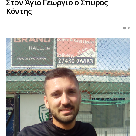
Στον Άγιο Γεώργιο ο Σπύρος
Κόντης
0