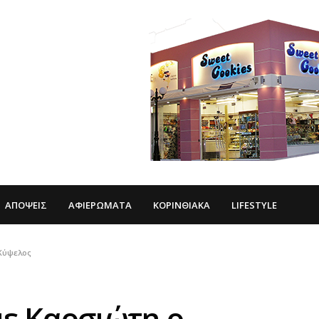
ΑΠΌΨΕΙΣ
ΑΦΙΕΡΏΜΑΤΑ
ΚΟΡΙΝΘΙΑΚΆ
LIFESTYLE
 Κύψελος
με Καρσιώτη ο