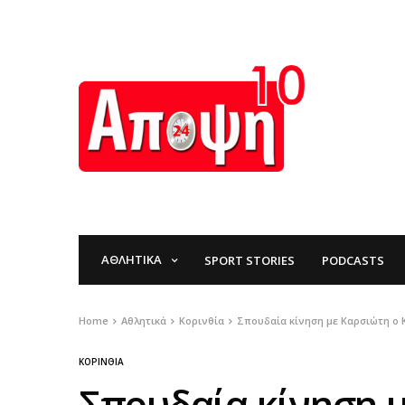
ΑΘΛΗΤΙΚΆ
SPORT STORIES
PODCASTS
Home
Αθλητικά
Κορινθία
Σπουδαία κίνηση με Καρσιώτη ο
ΚΟΡΙΝΘΊΑ
Σπουδαία κίνηση 