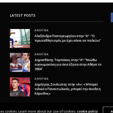
LATEST POSTS
ΑΘΛΗΤΙΚΆ
Αλεξάνδρα Παπαγεωργίου στην “Α” : “Ο
πρωταθλητισμός με έχει κάνει να παλεύω”
ΑΘΛΗΤΙΚΆ
Δημοσθένης Ταμπάκος στην “A”: “Νιώθω
ευγνωμοσύνη για όσα έζησα στην Αθήνα το
2004”
ΑΘΛΗΤΙΚΆ
Δημήτρης Ζουλιώτης στην «Α»: « Μπορεί
τελικό ο Παναιτωλικός, μπορεί την άνοδο η
Κόρινθος»
ses cookies. Learn more about our use of cookies:
cookie policy
A