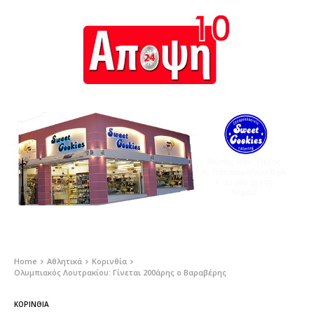
Home
Αθλητικά
Κορινθία
Ολυμπιακός Λουτρακίου: Γίνεται 200άρης ο Βαραβέρης
ΚΟΡΙΝΘΊΑ