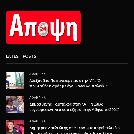
LATEST POSTS
ΑΘΛΗΤΙΚΆ
Αλεξάνδρα Παπαγεωργίου στην “Α” : “Ο
πρωταθλητισμός με έχει κάνει να παλεύω”
ΑΘΛΗΤΙΚΆ
Δημοσθένης Ταμπάκος στην “A”: “Νιώθω
ευγνωμοσύνη για όσα έζησα στην Αθήνα το 2004”
ΑΘΛΗΤΙΚΆ
Δημήτρης Ζουλιώτης στην «Α»: « Μπορεί τελικό ο
Παναιτωλικός, μπορεί την άνοδο η Κόρινθος»