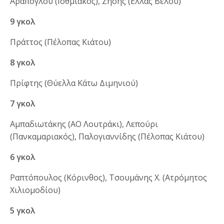
Αράπογλου (Ισθμιακός), Ζήσης (Ελλάς Βέλου)
9 γκολ
Πράττος (Πέλοπας Κιάτου)
8 γκολ
Πρίφτης (Θύελλα Κάτω Διμηνιού)
7 γκολ
Αμπαδιωτάκης (ΑΟ Λουτράκι), Λεπούρι
(Πανκαμαριακός), Παλογιαννίδης (Πέλοπας Κιάτου)
6 γκολ
Ραπτόπουλος (Κόρινθος), Τσουμάνης Χ. (Ατρόμητος
Χιλιομοδίου)
5 γκολ