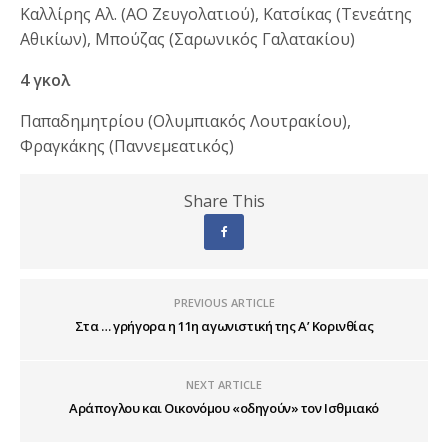
Καλλίρης Αλ. (ΑΟ Ζευγολατιού), Κατσίκας (Τενεάτης
Αθικίων), Μπούζας (Σαρωνικός Γαλατακίου)
4 γκολ
Παπαδημητρίου (Ολυμπιακός Λουτρακίου),
Φραγκάκης (Παννεμεατικός)
Share This
PREVIOUS ARTICLE
Στα … γρήγορα η 11η αγωνιστική της Α’ Κορινθίας
NEXT ARTICLE
Αράπογλου και Οικονόμου «οδηγούν» τον Ισθμιακό