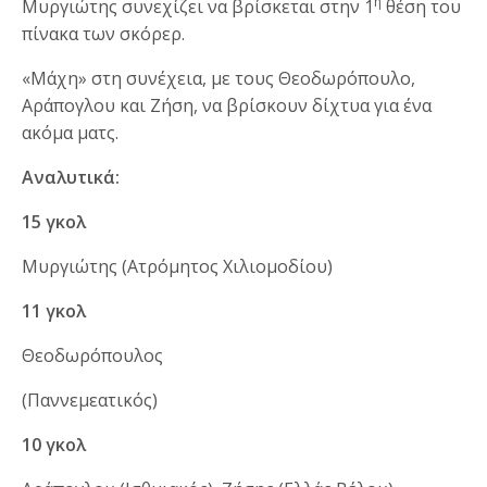
η
Μυργιώτης συνεχίζει να βρίσκεται στην 1
θέση του
πίνακα των σκόρερ.
«Μάχη» στη συνέχεια, με τους Θεοδωρόπουλο,
Αράπογλου και Ζήση, να βρίσκουν δίχτυα για ένα
ακόμα ματς.
Αναλυτικά:
15 γκολ
Μυργιώτης (Ατρόμητος Χιλιομοδίου)
11 γκολ
Θεοδωρόπουλος
(Παννεμεατικός)
10 γκολ