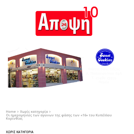
Home
Χωρίς κατηγορία
Οι ημερομηνίες των αγώνων της φάσης των «16» του Κυπέλλου
Κορινθίας
ΧΩΡΊΣ ΚΑΤΗΓΟΡΊΑ