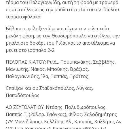
τέρμα του Παλογιαννίδη, αυτή τη φορά με τρομερό
σουτ, στέλνοντας την μπάλα στο «Γ» του αντίπαλου
τερματοφύλακα.
Βέβαια οι φιλοξενούμενοι είχαν την τελευταία
μεγάλη φάση, με τον Θεοδωρόπουλο να στέλνει την
μπάλα στο δοκάρι του Ριζάι και το αποτέλεσμα να
μένει στο ισόπαλο 2-2.
ΠΕΛΟΠΑΣ ΚΙΑΤΟΥ: Ριζάι, Τουμπανάκης, Σαββίδης,
Μανιώτης, Νάκος, Μπούκης, Βράζιος,
Παλογιαννίδης, Ίλα, Παππάς, Πράττος
Έπαιξαν και οι: Σταθακόπουλος, Λύγκας,
Παπαδόπουλος
ΑΟ ΖΕΥΓΟΛΑΤΙΟΥ: Ντάσης, Πολυδωρόπουλος,
Παππάς Τ. (20΄λ.τρ. Τσόγκας), Φίλος, Σαλοδημήτρης
(75’ Μαντζώρος), Καλλίρης Αλ., Κριαράς, Καλλίρης Αν.
(12’ λ.τρ. Κοκιούσης), Καραγκούνης (80’ Σούλι),