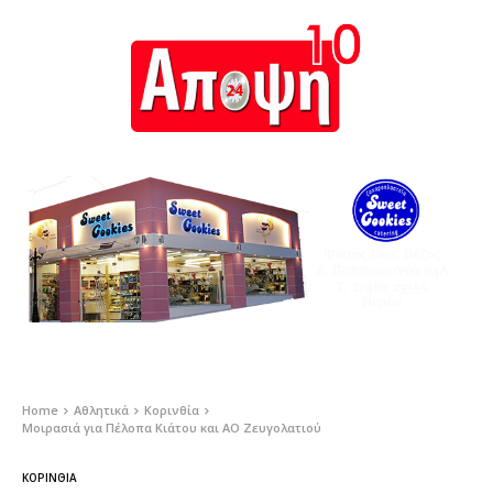
Home
Αθλητικά
Κορινθία
Μοιρασιά για Πέλοπα Κιάτου και ΑΟ Ζευγολατιού
ΚΟΡΙΝΘΊΑ