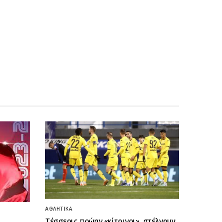
ΑΘΛΗΤΙΚΆ
Τέσσερις πρώην «κίτρινοι», στέλνουν