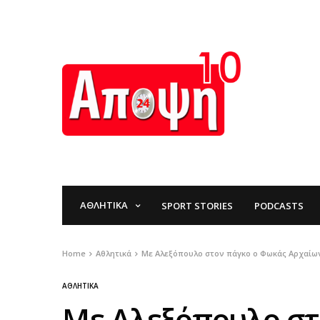
ΑΘΛΗΤΙΚΆ
SPORT STORIES
PODCASTS
Home
Αθλητικά
Με Αλεξόπουλο στον πάγκο ο Φωκάς Αρχαί
ΑΘΛΗΤΙΚΆ
Με Αλεξόπουλο στ