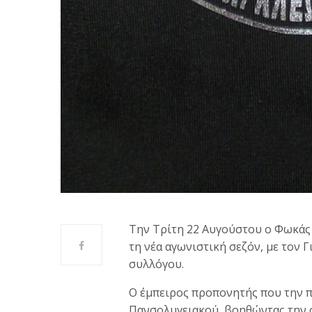
Την Τρίτη 22 Αυγούστου ο Φωκάς 
τη νέα αγωνιστική σεζόν, με τον Γ
συλλόγου.
Ο έμπειρος προπονητής που την 
Πανσολυγειακού, βοηθώντας την 