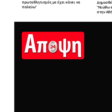
πρωταθλητισμός με έχει κάνει να
Δημοσθέ
παλεύω”
“Νιώθω 
στην Αθή