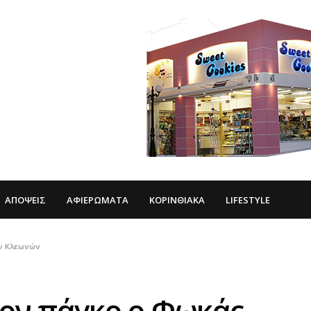
ΑΠΌΨΕΙΣ
ΑΦΙΕΡΏΜΑΤΑ
ΚΟΡΙΝΘΙΑΚΆ
LIFESTYLE
ων Κλεωνών
ον πάγκο ο Φωκάς