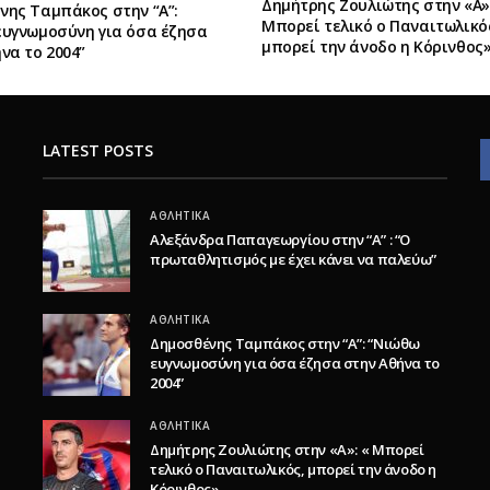
Δημήτρης Ζουλιώτης στην «Α»:
νης Ταμπάκος στην “A”:
Μπορεί τελικό ο Παναιτωλικό
ευγνωμοσύνη για όσα έζησα
μπορεί την άνοδο η Κόρινθος
να το 2004”
LATEST POSTS
ΑΘΛΗΤΙΚΆ
Αλεξάνδρα Παπαγεωργίου στην “Α” : “Ο
πρωταθλητισμός με έχει κάνει να παλεύω”
ΑΘΛΗΤΙΚΆ
Δημοσθένης Ταμπάκος στην “A”: “Νιώθω
ευγνωμοσύνη για όσα έζησα στην Αθήνα το
2004”
ΑΘΛΗΤΙΚΆ
Δημήτρης Ζουλιώτης στην «Α»: « Μπορεί
τελικό ο Παναιτωλικός, μπορεί την άνοδο η
Κόρινθος»