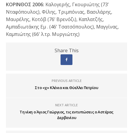
ΚΟΡΙΝΘΟΣ 2006:
Καλογερής, Γκουριώτης (73’
Νταφόπουλος), Φίλης, Τριμπόνιας, Βασιλάρης,
Μαυρέλης, Κοτόβ (76’ Βρενόζι), Καπλατζής,
Αμπαδιωτάκης Εμ . (46’ Τσατσόπουλος), Μαγγίνας,
Καμπιώτης (66’ λ.τρ. Μυργιώτης)
Share This
PREVIOUS ARTICLE
Στο «χ» Κλένια και Θύελλα Πετρίου
NEXT ARTICLE
Τη νίκη ο Άγιος Γεώργιος, τις εντυπώσεις ο Αστέρας
Δερβενίου