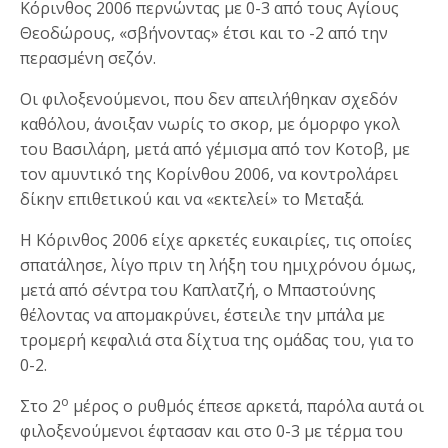
Κόρινθος 2006 περνώντας με 0-3 από τους Αγίους
Θεοδώρους, «σβήνοντας» έτσι και το -2 από την
περασμένη σεζόν.
Οι φιλοξενούμενοι, που δεν απειλήθηκαν σχεδόν
καθόλου, άνοιξαν νωρίς το σκορ, με όμορφο γκολ
του Βασιλάρη, μετά από γέμισμα από τον Κοτοβ, με
τον αμυντικό της Κορίνθου 2006, να κοντρολάρει
δίκην επιθετικού και να «εκτελεί» το Μεταξά.
Η Κόρινθος 2006 είχε αρκετές ευκαιρίες, τις οποίες
σπατάλησε, λίγο πριν τη λήξη του ημιχρόνου όμως,
μετά από σέντρα του Καπλατζή, ο Μπαστούνης
θέλοντας να απομακρύνει, έστειλε την μπάλα με
τρομερή κεφαλιά στα δίχτυα της ομάδας του, για το
0-2.
ο
Στο 2
μέρος ο ρυθμός έπεσε αρκετά, παρόλα αυτά οι
φιλοξενούμενοι έφτασαν και στο 0-3 με τέρμα του