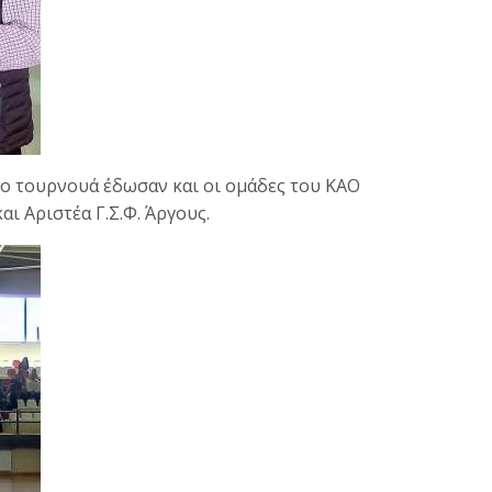
το τουρνουά έδωσαν και οι ομάδες του ΚΑΟ
ι Αριστέα Γ.Σ.Φ. Άργους.