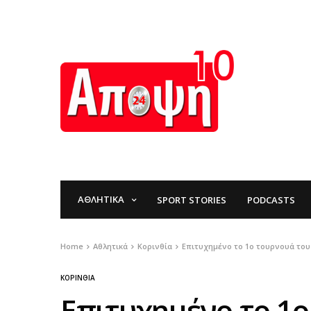
ΑΘΛΗΤΙΚΆ
SPORT STORIES
PODCASTS
Home
Αθλητικά
Κορινθία
Επιτυχημένο το 1ο τουρνουά του 
ΚΟΡΙΝΘΊΑ
Επιτυχημένο το 1ο