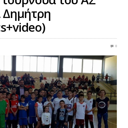
ι Δημήτρη
s+video)
0