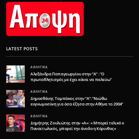
LATEST POSTS
ΑΘΛΗΤΙΚΆ
Αλεξάνδρα Παπαγεωργίου στην “Α” : “Ο
πρωταθλητισμός με έχει κάνει να παλεύω”
ΑΘΛΗΤΙΚΆ
Δημοσθένης Ταμπάκος στην “A”: “Νιώθω
ευγνωμοσύνη για όσα έζησα στην Αθήνα το 2004”
ΑΘΛΗΤΙΚΆ
Δημήτρης Ζουλιώτης στην «Α»: « Μπορεί τελικό ο
Παναιτωλικός, μπορεί την άνοδο η Κόρινθος»