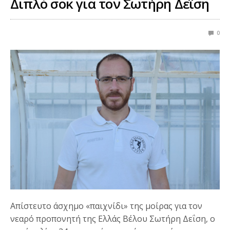
Διπλό σοκ για τον Σωτήρη Δεΐση
0
Απίστευτο άσχημο «παιχνίδι» της μοίρας για τον
νεαρό προπονητή της Ελλάς Βέλου Σωτήρη Δεΐση, ο