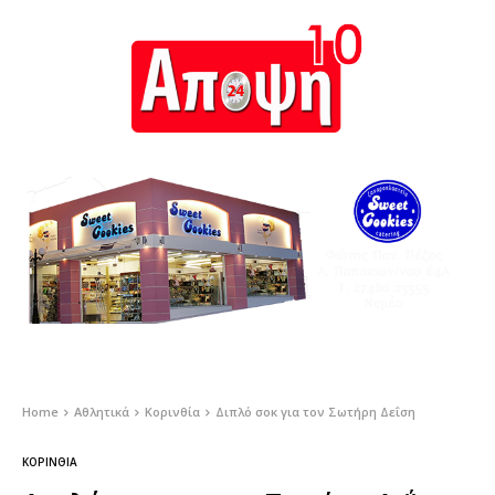
Home
Αθλητικά
Κορινθία
Διπλό σοκ για τον Σωτήρη Δεΐση
ΚΟΡΙΝΘΊΑ