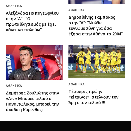
ΑΘΛΗΤΙΚΆ
ΑΘΛΗΤΙΚΆ
Αλεξάνδρα Παπαγεωργίου
Δημοσθένης Ταμπάκος
στην “Α” : “Ο
στην “A”: “Νιώθω
πρωταθλητισμός με έχει
ευγνωμοσύνη για όσα
κάνει να παλεύω”
έζησα στην Αθήνα το 2004”
ΑΘΛΗΤΙΚΆ
ΑΘΛΗΤΙΚΆ
Τέσσερις πρώην
Δημήτρης Ζουλιώτης στην
«κίτρινοι», στέλνουν τον
«Α»: « Μπορεί τελικό ο
Άρη στον τελικό !!!
Παναιτωλικός, μπορεί την
άνοδο η Κόρινθος»