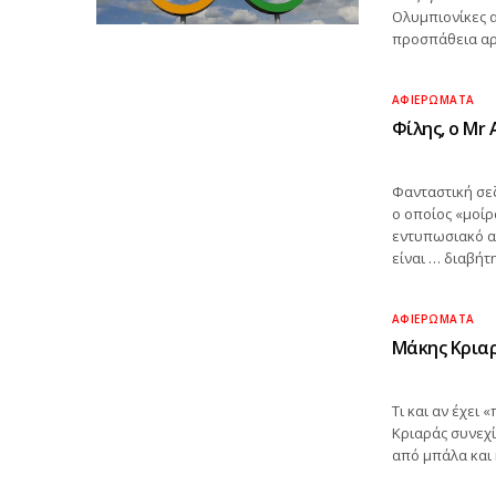
Ολυμπιονίκες α
προσπάθεια αρ
ΑΦΙΕΡΏΜΑΤΑ
Φίλης, ο Mr Α
Φανταστική σεζ
ο οποίος «μοίρ
εντυπωσιακό αρ
είναι … διαβήτ
ΑΦΙΕΡΏΜΑΤΑ
Μάκης Κριαρ
Τι και αν έχει 
Κριαράς συνεχίζ
από μπάλα και 