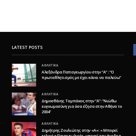
LATEST POSTS
ΑΘΛΗΤΙΚΆ
Αλεξάνδρα Παπαγεωργίου στην “Α” : “Ο
πρωταθλητισμός με έχει κάνει να παλεύω”
ΑΘΛΗΤΙΚΆ
Δημοσθένης Ταμπάκος στην “A”: “Νιώθω
ευγνωμοσύνη για όσα έζησα στην Αθήνα το
2004”
ΑΘΛΗΤΙΚΆ
Δημήτρης Ζουλιώτης στην «Α»: « Μπορεί
τελικό ο Παναιτωλικός, μπορεί την άνοδο η