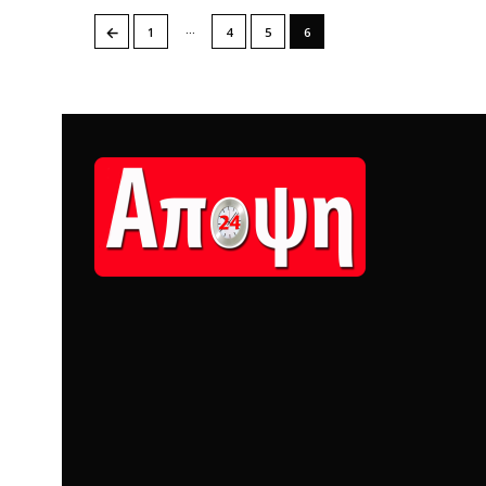
…
←
1
4
5
6