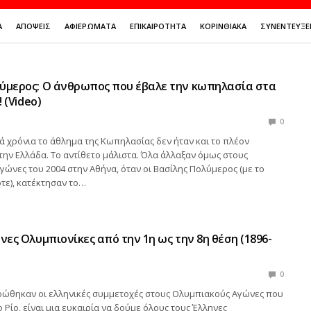
Ά
ΑΠΌΨΕΙΣ
ΑΦΙΕΡΏΜΑΤΑ
ΕΠΙΚΑΙΡΌΤΗΤΑ
ΚΟΡΙΝΘΙΑΚΆ
ΣΥΝΕΝΤΕΎΞΕ
λύμερος: Ο άνθρωπος που έβαλε την κωπηλασία στα
! (Video)
0
ά χρόνια το άθλημα της Κωπηλασίας δεν ήταν και το πλέον
ην Ελλάδα. Το αντίθετο μάλιστα. Όλα άλλαξαν όμως στους
ώνες του 2004 στην Αθήνα, όταν οι Βασίλης Πολύμερος (με το
ότε), κατέκτησαν το…
ηνες Ολυμπιονίκες από την 1η ως την 8η θέση (1896-
0
ώθηκαν οι ελληνικές συμμετοχές στους Ολυμπιακούς Αγώνες που
 Ρίο, είναι μια ευκαιρία να δούμε όλους τους Έλληνες