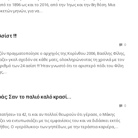
πό το 1896 ως και το 2016, από την 1ηως και την 8η θέση. Μια
κετών μηνών, για να…
σίστ !!!
0
όν πραγματοποίησε ο αρχηγός της Κορίνθου 2006, Βασίλης Φίλης,
αζε» γκολ σχεδόν σε κάθε ματς, ολοκληρώνοντας τη χρονιά με τον
ιθμό των 24 ασίστ !!! Ήταν γνωστό ότι το αριστερό πόδι του Φίλη
ης,…
άς: Σαν το παλιό καλό κρασί…
0
«πατήσει» τα 42, τι και αν πολλοί θεωρούν ότι γέρασε, ο Μάκης
ει να εντυπωσιάζει με τις εμφανίσεις του και να διδάσκει εκτός
ήθος. Ο «γερόλυκος» των γηπέδων, με την τεράστια καριέρα,…