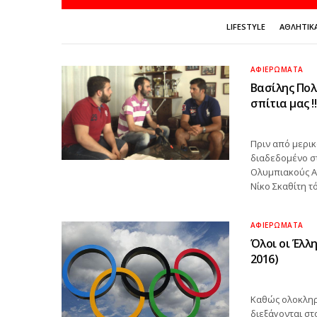
LIFESTYLE
ΑΘΛΗΤΙΚ
ΑΦΙΕΡΏΜΑΤΑ
Βασίλης Πο
σπίτια μας !!
Πριν από μερικ
διαδεδομένο στ
Ολυμπιακούς Αγ
Νίκο Σκαθίτη τ
ΑΦΙΕΡΏΜΑΤΑ
Όλοι οι Έλλ
2016)
Καθώς ολοκληρ
διεξάγονται στο